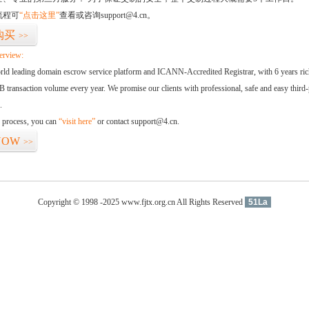
流程可
“点击这里”
查看或咨询support@4.cn。
购买
>>
erview:
orld leading domain escrow service platform and ICANN-Accredited Registrar, with 6 years ri
 transaction volume every year. We promise our clients with professional, safe and easy third-
.
d process, you can
“visit here”
or contact support@4.cn.
NOW
>>
Copyright © 1998 -2025 www.fjtx.org.cn All Rights Reserved
51La