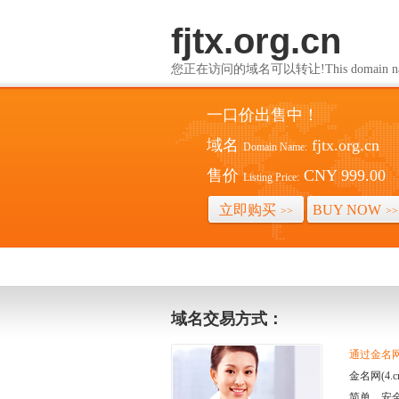
fjtx.org.cn
您正在访问的域名可以转让!This domain name i
一口价出售中！
域名
fjtx.org.cn
Domain Name:
售价
CNY 999.00
Listing Price:
立即购买
BUY NOW
>>
>>
域名交易方式：
通过金名网(
金名网(4
简单、安