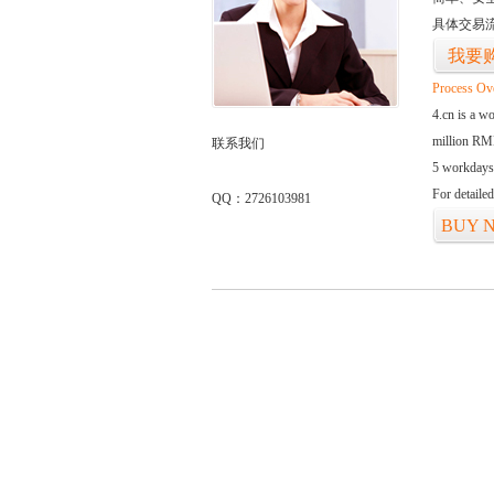
具体交易
我要
Process Ov
4.cn is a w
million RMB
联系我们
5 workdays
For detaile
QQ：2726103981
BUY 